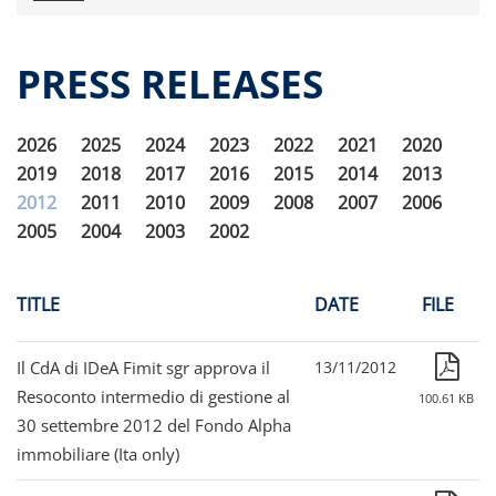
Press releases
Events
PRESS RELEASES
OPA Alpha Fund
Offer Documents
2026
2025
2024
2023
2022
2021
2020
Reports and Financial Statements
2019
2018
2017
2016
2015
2014
2013
Governance
2012
2011
2010
2009
2008
2007
2006
Unitholders’ meeting (ita only)
2005
2004
2003
2002
Contacts
All documents
TITLE
DATE
FILE
Alpha on the Stock Exchange
Historical data
Il CdA di IDeA Fimit sgr approva il
13/11/2012
Paid-out Returns
Resoconto intermedio di gestione al
100.61 KB
30 settembre 2012 del Fondo Alpha
immobiliare (Ita only)