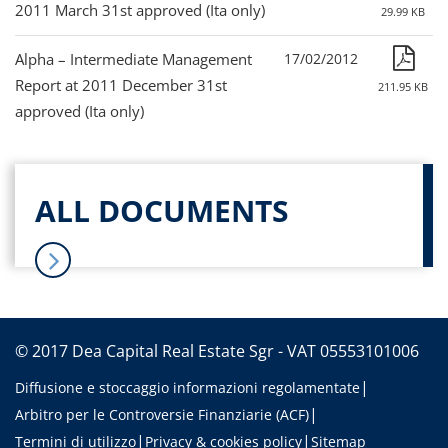
2011 March 31st approved (Ita only)
29.99 KB
Alpha – Intermediate Management
17/02/2012
Report at 2011 December 31st
211.95 KB
approved (Ita only)
ALL DOCUMENTS
© 2017 Dea Capital Real Estate Sgr - VAT 05553101006
Diffusione e stoccaggio informazioni regolamentate
Arbitro per le Controversie Finanziarie (ACF)
Termini di utilizzo
Privacy & cookies policy
Sitemap