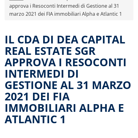
Comunicati stampa
approva i Resoconti Intermedi di Gestione al 31
marzo 2021 dei FIA immobiliari Alpha e Atlantic 1
OPA Fondo Alpha
Alpha in borsa
Dati storici performance
IL CDA DI DEA CAPITAL
Proventi distribuiti
REAL ESTATE SGR
Documenti di offerta
APPROVA I RESOCONTI
Relazioni di gestione e Resoconti intermedi
INTERMEDI DI
Governance
Riunione dei partecipanti 23.02.2017
GESTIONE AL 31 MARZO
Contatti
2021 DEI FIA
Tutti i documenti
IMMOBILIARI ALPHA E
ATLANTIC 1