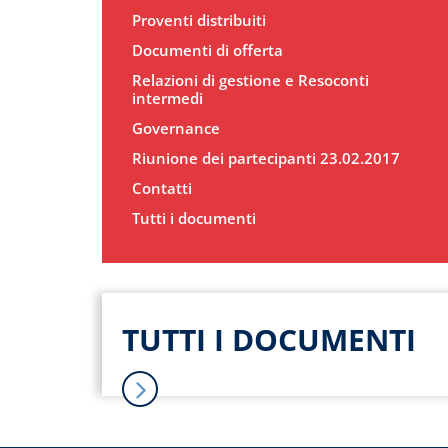
Proventi distribuiti
Documenti di offerta
Relazioni di gestione e Resoconti
intermedi
Governance
Riunione dei partecipanti 23.02.2017
Contatti
Tutti i documenti
TUTTI I DOCUMENTI