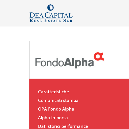
Caratteristiche
Comunicati stampa
OPA Fondo Alpha
Alpha in borsa
Dati storici performance