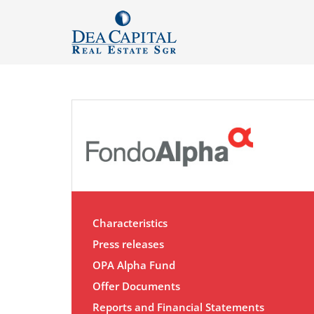
Characteristics
Press releases
OPA Alpha Fund
Offer Documents
Reports and Financial Statements