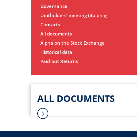
Governance
Unitholders’ meeting (ita only)
Contacts
All documents
Alpha on the Stock Exchange
Historical data
Paid-out Returns
ALL DOCUMENTS