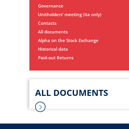
Governance
Unitholders’ meeting (ita only)
Contacts
All documents
Alpha on the Stock Exchange
Historical data
Paid-out Returns
ALL DOCUMENTS