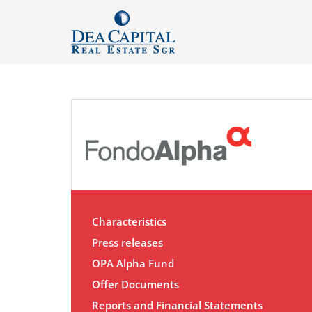
Characteristics
Press releases
OPA Alpha Fund
Offer Documents
Reports and Financial Statements